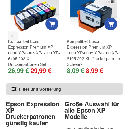
Kompatibel Epson
Kompatibel Epson
K
Expression Premium XP-
Expression Premium XP-
X
6000 XP-6005 XP-6100 XP-
6000 XP-6005 XP-6100 XP-
D
6105 202 XL
6105 202 XL Druckerpatrone
D
Druckerpatronen Set
Schwarz
S
26,99 €
29,99 €
8,09 €
8,99 €
1
Filter und Sortierung
Epson Expression
Große Auswahl für
XP
alle Epson XP
Druckerpatronen
Modelle
günstig kaufen
Bei Toneroffice finden Sie