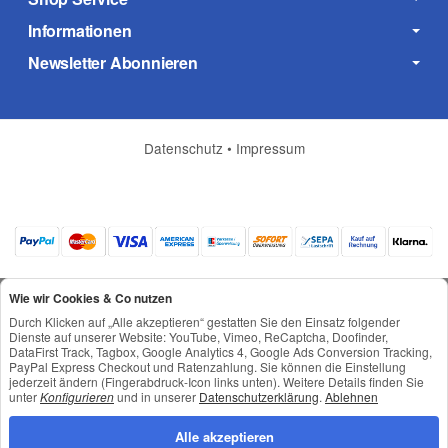
Informationen
Newsletter Abonnieren
Datenschutz
•
Impressum
Wie wir Cookies & Co nutzen
Durch Klicken auf „Alle akzeptieren“ gestatten Sie den Einsatz folgender
Dienste auf unserer Website: YouTube, Vimeo, ReCaptcha, Doofinder,
DataFirst Track, Tagbox, Google Analytics 4, Google Ads Conversion Tracking,
*
Alle Preise inkl. gesetzlicher USt., zzgl.
Versand
PayPal Express Checkout und Ratenzahlung. Sie können die Einstellung
© © Toneroffice.de
jederzeit ändern (Fingerabdruck-Icon links unten). Weitere Details finden Sie
Powered by
JTL-Shop
unter
Konfigurieren
und in unserer
Datenschutzerklärung
.
Ablehnen
Konzeption und Umsetzung durch
webimpact GmbH
Alle akzeptieren