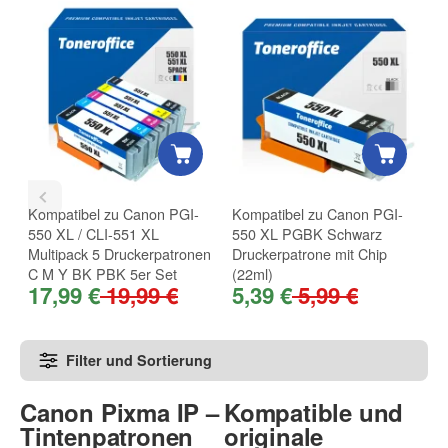
Kompatibel zu Canon PGI-
Kompatibel zu Canon PGI-
K
550 XL / CLI-551 XL
550 XL PGBK Schwarz
5
Multipack 5 Druckerpatronen
Druckerpatrone mit Chip
P
C M Y BK PBK 5er Set
(22ml)
D
17,99 €
19,99 €
5,39 €
5,99 €
1
Filter und Sortierung
Canon Pixma IP –
Kompatible und
Tintenpatronen
originale