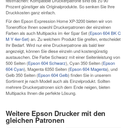
festmachen: Kompatible Druckerpatrone sind bis zu 90
Prozent günstiger als Originalprodukte. So senken Sie Ihre
Druckkosten ganz einfach.
Für den Epson Expression Home XP-3200 bieten wir von
Toneroffice Ihnen sowohl Druckerpatronen der einzelnen
Farben als auch Multipacks im 4er Spar Set (
Epson 604 BK C
M Y 4er-Set
) an. Zu welchem Produkt Sie greifen, entscheidet
Ihr Bedarf. Wird nur eine Druckerpatrone als bald leer
angezeigt, können Sie diese einzeln und kostengünstig
austauschen. Die Farbe Schwarz mit einer Seitenleistung von
500 Seiten (
Epson 604 Schwarz
), Cyan 350 Seiten (
Epson
604 Cyan
), Magenta 6350 Seiten (
Epson 604 Magenta
), und
Gelb 350 Seiten (
Epson 604 Gelb
) finden Sie in unserem
Sortiment je nach Modell auch als Einzelprodukt. Sollten
mehrere Druckerpatronen sich dem Ende neigen, bieten
Multipacks Ihnen die perfekte Lösung.
Weitere Epson Drucker mit den
gleichen Patronen