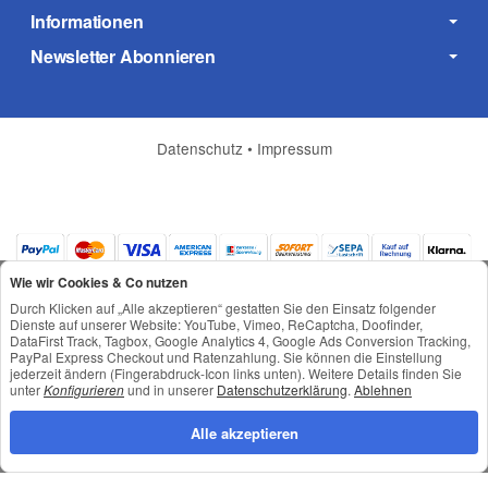
Informationen
Newsletter Abonnieren
Datenschutz
•
Impressum
Wie wir Cookies & Co nutzen
Durch Klicken auf „Alle akzeptieren“ gestatten Sie den Einsatz folgender
Dienste auf unserer Website: YouTube, Vimeo, ReCaptcha, Doofinder,
DataFirst Track, Tagbox, Google Analytics 4, Google Ads Conversion Tracking,
PayPal Express Checkout und Ratenzahlung. Sie können die Einstellung
jederzeit ändern (Fingerabdruck-Icon links unten). Weitere Details finden Sie
*
Alle Preise inkl. gesetzlicher USt., zzgl.
Versand
unter
Konfigurieren
und in unserer
Datenschutzerklärung
.
Ablehnen
© © Toneroffice.de
Powered by
JTL-Shop
Alle akzeptieren
Konzeption und Umsetzung durch
webimpact GmbH