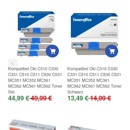
Kompatibel Oki C310 C330
Kompatibel Oki C310 C330
K
C331 C510 C511 C530 C531
C331 C510 C511 C530 C531
C
MC351 MC352 MC361
MC351 MC352 MC361
M
MC362 MC561 MC562 Toner
MC362 MC561 MC562 Toner
M
Set
Schwarz
C
44,99 €
49,99 €
13,49 €
14,99 €
1