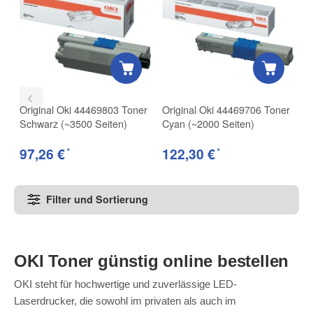
Original Oki 44469803 Toner
Original Oki 44469706 Toner
O
Schwarz (~3500 Seiten)
Cyan (~2000 Seiten)
S
*
*
97,26 €
122,30 €
1
Filter und Sortierung
OKI Toner günstig online bestellen
OKI steht für hochwertige und zuverlässige LED-
Laserdrucker, die sowohl im privaten als auch im