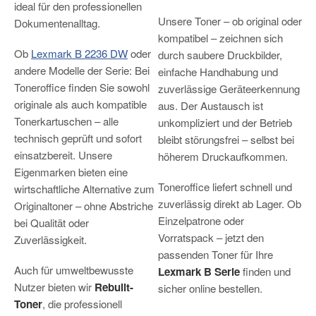
ideal für den professionellen
Unsere Toner – ob original oder
Dokumentenalltag.
kompatibel – zeichnen sich
Ob
Lexmark B 2236 DW
oder
durch saubere Druckbilder,
andere Modelle der Serie: Bei
einfache Handhabung und
Toneroffice finden Sie sowohl
zuverlässige Geräteerkennung
originale als auch kompatible
aus. Der Austausch ist
Tonerkartuschen – alle
unkompliziert und der Betrieb
technisch geprüft und sofort
bleibt störungsfrei – selbst bei
einsatzbereit. Unsere
höherem Druckaufkommen.
Eigenmarken bieten eine
Toneroffice liefert schnell und
wirtschaftliche Alternative zum
zuverlässig direkt ab Lager. Ob
Originaltoner – ohne Abstriche
Einzelpatrone oder
bei Qualität oder
Vorratspack – jetzt den
Zuverlässigkeit.
passenden Toner für Ihre
Auch für umweltbewusste
Lexmark B Serie
finden und
Nutzer bieten wir
Rebuilt-
sicher online bestellen.
Toner
, die professionell