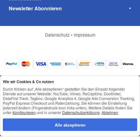
Newsletter Abonnieren
Datenschutz
•
Impressum
Wie wir Cookies & Co nutzen
Durch Klicken auf „Alle akzeptieren“ gestatten Sie den Einsatz folgender
Dienste auf unserer Website: YouTube, Vimeo, ReCaptcha, Doofinder,
DataFirst Track, Tagbox, Google Analytics 4, Google Ads Conversion Tracking,
*
Alle Preise inkl. gesetzlicher USt., zzgl.
Versand
PayPal Express Checkout und Ratenzahlung. Sie können die Einstellung
© © Toneroffice.de
jederzeit ändern (Fingerabdruck-Icon links unten). Weitere Details finden Sie
Powered by
JTL-Shop
unter
Konfigurieren
und in unserer
Datenschutzerklärung
.
Ablehnen
Konzeption und Umsetzung durch
webimpact GmbH
Alle akzeptieren