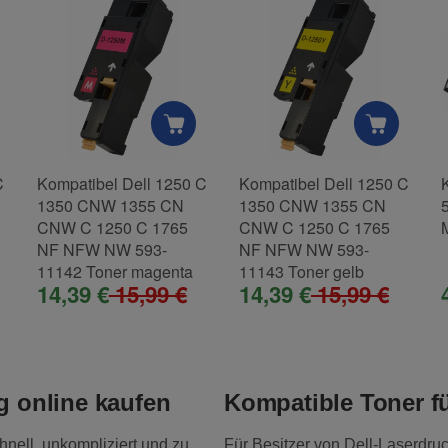
C
Kompatibel Dell 1250 C
Kompatibel Dell 1250 C
1350 CNW 1355 CN
1350 CNW 1355 CN
CNW C 1250 C 1765
CNW C 1250 C 1765
NF NFW NW 593-
NF NFW NW 593-
11142 Toner magenta
11143 Toner gelb
14,39 €
15,99 €
14,39 €
15,99 €
g online kaufen
Kompatible Toner fü
hnell, unkompliziert und zu
Für Besitzer von Dell-Laserdruc