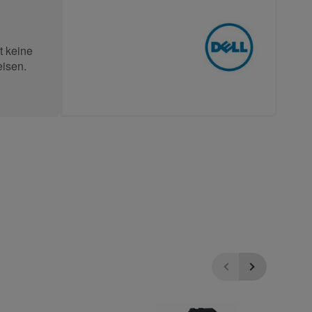
t keine
eisen.