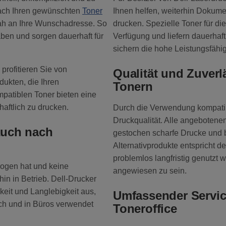
fach Ihren gewünschten
Toner
Ihnen helfen, weiterhin Dokume
tnah an Ihre Wunschadresse. So
drucken. Spezielle Toner für di
ben und sorgen dauerhaft für
Verfügung und liefern dauerhaft
sichern die hohe Leistungsfähigk
profitieren Sie von
Qualität und Zuverl
dukten, die Ihren
Tonern
patiblen Toner bieten eine
haftlich zu drucken.
Durch die Verwendung kompatibl
Druckqualität. Alle angebotenen
 auch nach
gestochen scharfe Drucke und br
Alternativprodukte entspricht d
problemlos langfristig genutzt 
ogen hat und keine
angewiesen zu sein.
hin in Betrieb. Dell-Drucker
eit und Langlebigkeit aus,
Umfassender Servic
ich und in Büros verwendet
Toneroffice