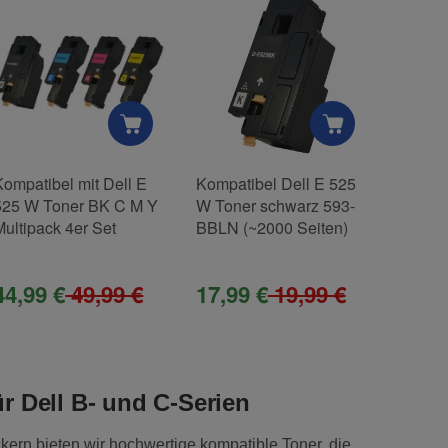
Kompatibel mit Dell E
Kompatibel Dell E 525
Kompat
525 W Toner BK C M Y
W Toner schwarz 593-
W Tone
Multipack 4er Set
BBLN (~2000 Seiten)
BBLL (
44,99 €
49,99 €
17,99 €
19,99 €
16,1
r Dell B- und C-Serien
kern bieten wir hochwertige kompatible Toner, die