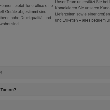
Unser Team unterstützt Sie bei
können, bietet Toneroffice eine
Kontaktieren Sie unseren Kunde
ell-Geräte abgestimmt sind.
Lieferzeiten sowie einer groß
eibend hohe Druckqualität und
und Etiketten – alles bequem un
ewohnt sind.
r?
l Tonern?