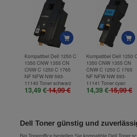
Kompatibel Dell 1250 C
Kompatibel Dell 1250 
1350 CNW 1355 CN
1350 CNW 1355 CN
CNW C 1250 C 1765
CNW C 1250 C 1765
NF NFW NW 593-
NF NFW NW 593-
11140 Toner schwarz
11141 Toner cyan
13,49 €
14,99 €
14,39 €
15,99 €
Dell Toner günstig und zuverlässi
Bei Toneroffice bestellen Sie kompatible Dell Toner sc