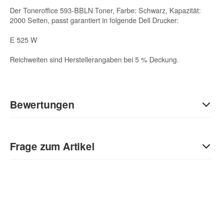
Der Toneroffice 593-BBLN Toner, Farbe: Schwarz, Kapazität:
2000 Seiten, passt garantiert in folgende Dell Drucker:
E 525 W
Reichweiten sind Herstellerangaben bei 5 % Deckung.
Bewertungen
Geben Sie die erste Bewertung für diesen Artikel ab und helfen
Sie Anderen bei der Kaufentscheidung:
Frage zum Artikel
Kontaktdaten
Anrede