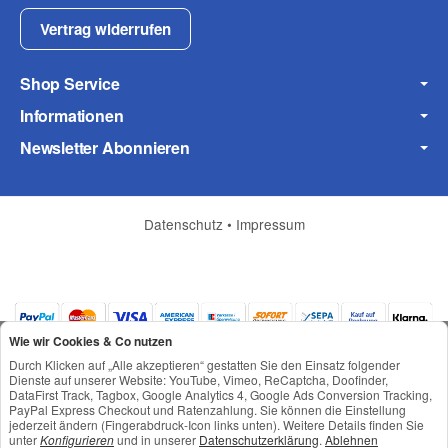
Ihre Frage
Vertrag widerrufen
Shop Service
Informationen
Newsletter Abonnieren
Datenschutz
•
Impressum
(* = Pflichtfelder)
Wie wir Cookies & Co nutzen
Datenschutzerklärung
Durch Klicken auf „Alle akzeptieren“ gestatten Sie den Einsatz folgender
Dienste auf unserer Website: YouTube, Vimeo, ReCaptcha, Doofinder,
Frage abschicken
DataFirst Track, Tagbox, Google Analytics 4, Google Ads Conversion Tracking,
PayPal Express Checkout und Ratenzahlung. Sie können die Einstellung
jederzeit ändern (Fingerabdruck-Icon links unten). Weitere Details finden Sie
*
Alle Preise inkl. gesetzlicher USt., zzgl.
Versand
unter
Konfigurieren
und in unserer
Datenschutzerklärung
.
Ablehnen