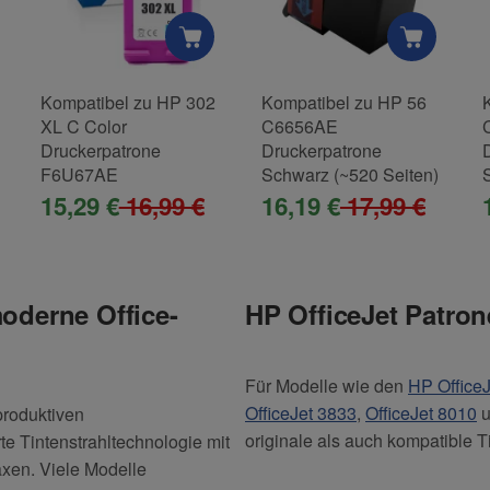
Kompatibel zu HP 302
Kompatibel zu HP 56
XL C Color
C6656AE
Druckerpatrone
Druckerpatrone
F6U67AE
Schwarz (~520 Seiten)
15,29 €
16,99 €
16,19 €
17,99 €
moderne Office-
HP OfficeJet Patron
Für Modelle wie den
HP Office
OfficeJet 3833
,
OfficeJet 8010
u
 produktiven
originale als auch kompatible Ti
e Tintenstrahltechnologie mit
xen. Viele Modelle