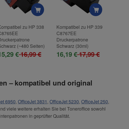
Kompatibel zu HP 338
Kompatibel zu HP 339
Kompat
C8765EE
C8767EE
C9363
Druckerpatrone
Druckerpatrone
Drucke
Schwarz (~480 Seiten)
Schwarz (30ml)
(~560 
15,29 €
16,99 €
16,19 €
17,99 €
17,0
en – kompatibel und original
Jet 6950
,
OfficeJet 3831
,
OfficeJet 5230
,
OfficeJet 250
,
nd viele weitere erhalten Sie bei Toneroffice sowohl
ntenpatronen in geprüfter Qualität.