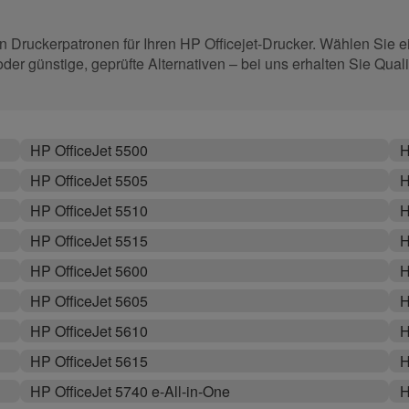
 Druckerpatronen für Ihren HP Officejet-Drucker. Wählen Sie ei
r günstige, geprüfte Alternativen – bei uns erhalten Sie Qualit
HP OfficeJet 5500
H
HP OfficeJet 5505
H
HP OfficeJet 5510
H
HP OfficeJet 5515
H
HP OfficeJet 5600
H
HP OfficeJet 5605
H
HP OfficeJet 5610
H
HP OfficeJet 5615
H
HP OfficeJet 5740 e-All-in-One
H