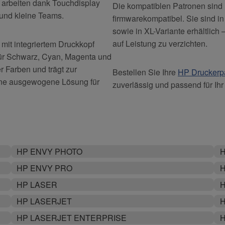
 arbeiten dank Touchdisplay
Die kompatiblen Patronen sind 
 und kleine Teams.
firmwarekompatibel. Sie sind i
sowie in XL-Variante erhältlich
auf Leistung zu verzichten.
mit integriertem Druckkopf
 für Schwarz, Cyan, Magenta und
r Farben und trägt zur
Bestellen Sie Ihre
HP Druckerp
 eine ausgewogene Lösung für
zuverlässig und passend für Ihr
HP ENVY PHOTO
H
HP ENVY PRO
H
HP LASER
H
HP LASERJET
H
HP LASERJET ENTERPRISE
H