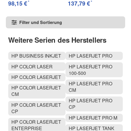
*
*
98,15 €
137,79 €
1
Filter und Sortierung
Weitere Serien des Herstellers
HP BUSINESS INKJET
HP LASERJET PRO
HP COLOR LASER
HP LASERJET PRO
100-500
HP COLOR LASERJET
HP LASERJET PRO
HP COLOR LASERJET
CM
CM
HP LASERJET PRO
HP COLOR LASERJET
CP
CP
HP LASERJET PRO M
HP COLOR LASERJET
ENTERPRISE
HP LASERJET TANK