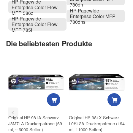
HP Pagewide
780dn
Enterprise Color Flow
HP Pagewide
MFP 586z
Enterprise Color MFP
HP Pagewide
780dns
Enterprise Color Flow
MFP 785f
Die beliebtesten Produkte
Original HP 981A Schwarz
Original HP 981X Schwarz
O
J3M71A Druckerpatrone (69
L0R12A Druckerpatrone (194
J
ml, ~ 6000 Seiten)
ml, 11000 Seiten)
m