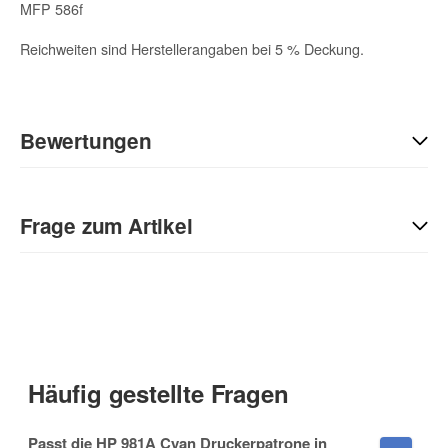
MFP 586f
Reichweiten sind Herstellerangaben bei 5 % Deckung.
Bewertungen
Geben Sie die erste Bewertung für diesen Artikel ab und helfen
Sie Anderen bei der Kaufentscheidung:
Frage zum Artikel
Kontaktdaten
Anrede
Häufig gestellte Fragen
Vorname
Passt die HP 981A Cyan Druckerpatrone in