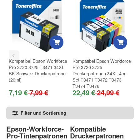
Kompatibel Epson Workforce
Kompatibel Epson Workforce
K
Pro 3720 3725 T3471 34XL
Pro 3720 3725
P
BK Schwarz Druckerpatrone
Druckerpatronen 34XL 4er
D
(20ml)
Set T3471 T3472 T3473
T
T3474 T3476
7,19 €
7,99 €
22,49 €
24,99 €
3
Filter und Sortierung
Epson-Workforce-
Kompatible
Pro-Tintenpatronen
Druckerpatronen