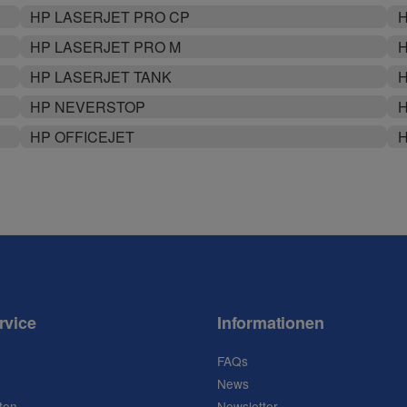
HP LASERJET PRO CP
H
HP LASERJET PRO M
H
HP LASERJET TANK
HP NEVERSTOP
H
HP OFFICEJET
H
rvice
Informationen
FAQs
News
ten
Newsletter