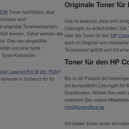
Originale Toner für
1FDW
-Toner nachfüllen, aber
chfüllen sind
Uns ist bewusst, dass sich ein
d originale Tonerkartuschen,
Lösungen zu entscheiden. Die 
füllt werden. Dabei werden die
oder die Toner für den
HP Colo
zt. Das neu eingefüllte
auch im Original vom Herstelle
alität und eine hohe
Tonerpulver gefüllt und mit ein
 Toner-Kartusche.
Toner für den HP Col
olor Laserjet Pro M 281 FDN
?
Bis zu 90 Prozent der bisherig
Variante in Schwarz für Ihr
die kompatiblen Lösungen für S
Druckkosten. Wollen Sie mehr 
erreichen Sie unsere Mitarbeite
info@toneroffice.de
.
Wir bieten Ihnen einen schnell