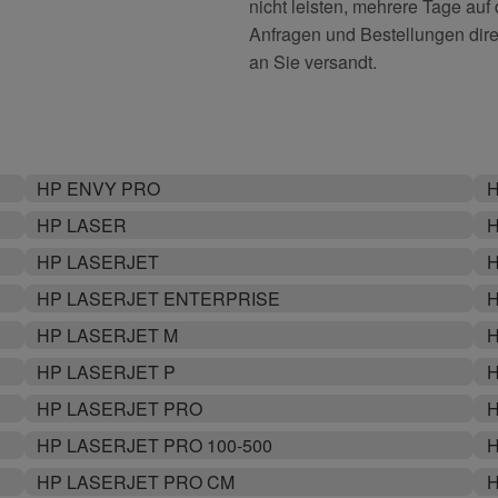
nicht leisten, mehrere Tage auf
Anfragen und Bestellungen dire
an Sie versandt.
HP ENVY PRO
H
HP LASER
H
HP LASERJET
H
HP LASERJET ENTERPRISE
H
HP LASERJET M
H
HP LASERJET P
HP LASERJET PRO
H
HP LASERJET PRO 100-500
H
HP LASERJET PRO CM
H