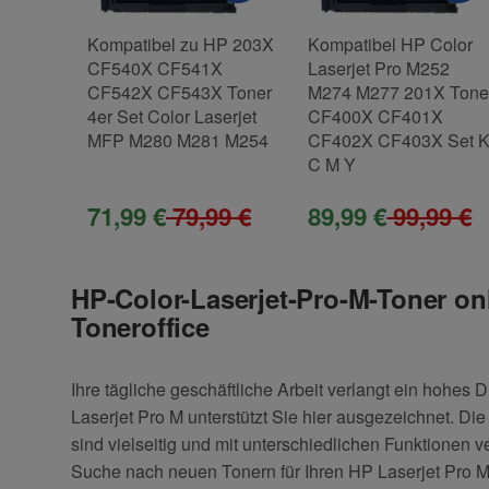
Kompatibel zu HP 203X
Kompatibel HP Color
CF540X CF541X
Laserjet Pro M252
CF542X CF543X Toner
M274 M277 201X Tone
4er Set Color Laserjet
CF400X CF401X
MFP M280 M281 M254
CF402X CF403X Set 
C M Y
71,99 €
79,99 €
89,99 €
99,99 €
HP-Color-Laserjet-Pro-M-Toner on
Toneroffice
Ihre tägliche geschäftliche Arbeit verlangt ein hoh
Laserjet Pro M unterstützt Sie hier ausgezeichnet. Di
sind vielseitig und mit unterschiedlichen Funktionen 
Suche nach neuen Tonern für Ihren HP Laserjet Pro M 