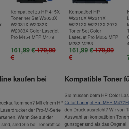
Kompatibel zu HP 415X
Kompatibel HP
Toner 4er Set W2030X
W2210X W2211X
r
W2031X W2032X
W2212X W2213X 207X
W2033X Color Laserjet
Toner Set Color
K
Pro M454 MFP M479
LaserJet Pro M255 MFP
M282 M283
161,99 €
179,99
161,99 €
179,99
€
€
line kaufen bei
Kompatible Toner fü
Sie müssen beim HP Color Las
Color Laserjet Pro MFP M477
es Druckaufkommen? Mit einem HP
den Druck ausreicht? Wir von T
e Laserdrucker der Pro-M-Serie
Auswahl an kompatiblen Tonern,
versehen. Wenn Sie auf der
günstiger sind als das Origina
sind, sind Sie bei Toneroffice