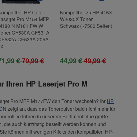
Kompatibel HP Color
Kompatibel zu HP 415X
Kompat
Laserjet Pro M154 MFP
W2030X Toner
W2210
M180 N M181 FW W
Schwarz (~7500 Seiten)
Schwar
Toner CF530A CF531A
Pro M
CF532A CF533A 205A
M283 
4x
71,99 €
79,99 €
44,99 €
49,99 €
44,9
r Ihren HP Laserjet Pro M
erjet Pro MFP M177FW den Toner wechseln? Ihr
HP
FDN
zeigt an, dass das Tonerpulver bald nicht mehr für
oneroffice führen in unserem Sortiment eine große
 die auch kurzfristig bestellt werden können und
l. Sie können mit wenigen Klicks den kompatiblen
HP-