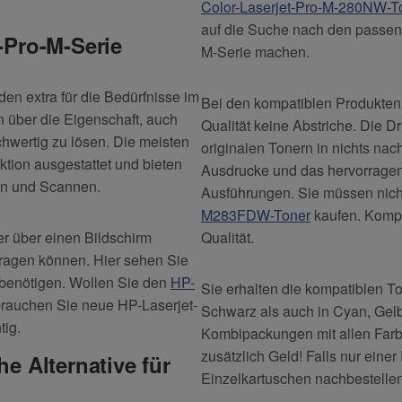
Color-Laserjet-Pro-M-280NW-T
auf die Suche nach den passend
-Pro-M-Serie
M-Serie machen.
en extra für die Bedürfnisse im
Bei den kompatiblen Produkten
n über die Eigenschaft, auch
Qualität keine Abstriche. Die D
hwertig zu lösen. Die meisten
originalen Tonern in nichts nac
ktion ausgestattet und bieten
Ausdrucke und das hervorragen
en und Scannen.
Ausführungen. Sie müssen nicht
M283FDW-Toner
kaufen. Kompa
er über einen Bildschirm
Qualität.
tragen können. Hier sehen Sie
benötigen. Wollen Sie den
HP-
Sie erhalten die kompatiblen To
brauchen Sie neue HP-Laserjet-
Schwarz als auch in Cyan, Gelb
tig.
Kombipackungen mit allen Farbe
zusätzlich Geld! Falls nur einer
e Alternative für
Einzelkartuschen nachbestellen