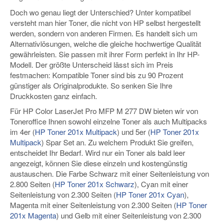
Doch wo genau liegt der Unterschied? Unter kompatibel
versteht man hier Toner, die nicht von HP selbst hergestellt
werden, sondern von anderen Firmen. Es handelt sich um
Alternativlösungen, welche die gleiche hochwertige Qualität
gewährleisten. Sie passen mit ihrer Form perfekt in Ihr HP-
Modell. Der größte Unterscheid lässt sich im Preis
festmachen: Kompatible Toner sind bis zu 90 Prozent
günstiger als Originalprodukte. So senken Sie Ihre
Druckkosten ganz einfach.
Für HP Color LaserJet Pro MFP M 277 DW bieten wir von
Toneroffice Ihnen sowohl einzelne Toner als auch Multipacks
im 4er (
HP Toner 201x Multipack
) und 5er (
HP Toner 201x
Multipack
) Spar Set an. Zu welchem Produkt Sie greifen,
entscheidet Ihr Bedarf. Wird nur ein Toner als bald leer
angezeigt, können Sie diese einzeln und kostengünstig
austauschen. Die Farbe Schwarz mit einer Seitenleistung von
2.800 Seiten (
HP Toner 201x Schwarz
), Cyan mit einer
Seitenleistung von 2.300 Seiten (
HP Toner 201x Cyan
),
Magenta mit einer Seitenleistung von 2.300 Seiten (
HP Toner
201x Magenta
) und Gelb mit einer Seitenleistung von 2.300