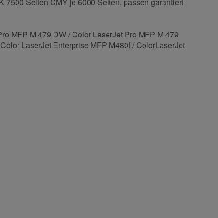
7500 Seiten CMY je 6000 Seiten, passen garantiert
t Pro MFP M 479 DW / Color LaserJet Pro MFP M 479
Color LaserJet Enterprise MFP M480f / ColorLaserJet
5
/5
(5)
5 Sterne
4 Sterne
3 Sterne
2 Sterne
1 Stern
Teilen Sie anderen Kunden Ihre Erfahrungen