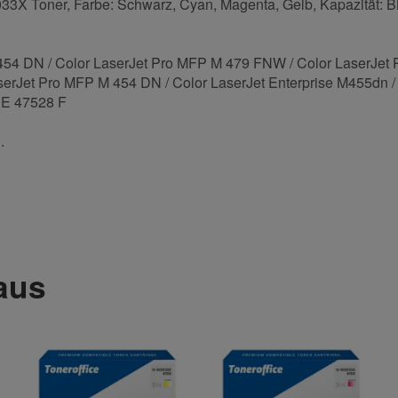
Toner, Farbe: Schwarz, Cyan, Magenta, Gelb, Kapazität: BK 
 454 DN / Color LaserJet Pro MFP M 479 FNW / Color LaserJe
erJet Pro MFP M 454 DN / Color LaserJet Enterprise M455dn / 
 E 47528 F
.
reibungslos. Bestelle gerne wieder.
 aus
Nachname
lles planmäßig. Wenn die Patronen sich auch im Druck so