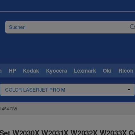
n
HP
Kodak
Kyocera
Lexmark
Oki
Ricoh
 M 454 DW
r Set W2030X W2031X W2032X W2033X Co