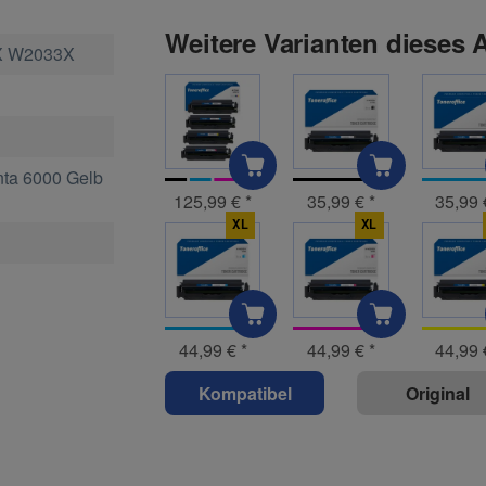
Weitere Varianten dieses A
X W2033X
ta 6000 Gelb
125,99 €
*
35,99 €
*
35,99
XL
XL
44,99 €
*
44,99 €
*
44,99
Kompatibel
Original