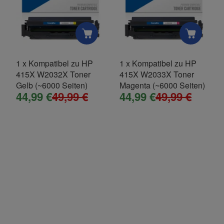
E-Mail
1
x
Kompatibel zu HP
1
x
Kompatibel zu HP
415X W2032X Toner
415X W2033X Toner
Mobiltelefon
Gelb (~6000 Seiten)
Magenta (~6000 Seiten)
44,99 €
49,99 €
44,99 €
49,99 €
ne wieder!
ellung erhalten und den schwarzen Toner sofort gebraucht.
rbar. Gerne bestelle ich bei Bedarf wieder.