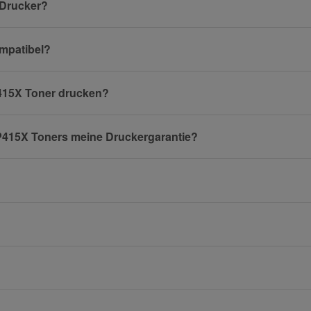
 Drucker?
ompatibel?
 415X Toner drucken?
HP415X Toners meine Druckergarantie?
Frage abschicken