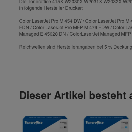
Die Toneroffice 415X W2030X W2031X W2032X W2033X 
in folgende Hersteller Drucker:
Color LaserJet Pro M 454 DW / Color LaserJet Pro M
FDN / Color LaserJet Pro MFP M 479 FDW / Color Las
Managed E 45028 DN / ColorLaserJet Managed MFP
Reichweiten sind Herstellerangaben bei 5 % Deckung
Wie funktionieren Bewertungen?
Kontaktdaten
Anrede
Schnelle Lieferung
Sehr gutes Produkt. Lieferung erfolgte schnell und 
Dieser Artikel besteht
, 03.11.2021
H. Müller
.
Vorname
Alles Gut
Bis jetzt zufrieden. Von Bestellung bis Lieferung a