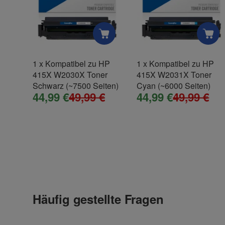
bewähren, alles Gut.
Firma
, 15.11.2021
Uwe L.
.
1
x
Kompatibel zu HP
1
x
Kompatibel zu HP
Kompatible Toner mit Original Chip
415X W2030X Toner
415X W2031X Toner
Telefon
, 11.11.2022
Karsten Treffin
.
Schwarz (~7500 Seiten)
Cyan (~6000 Seiten)
44,99 €
49,99 €
44,99 €
49,99 €
Problemlose Bestellung, prompte Lieferung. Ger
Fax
, 27.06.2023
Rudolf Binder
.
Sehr gute alternative HP Toner
Häufig gestellte Fragen
Habe die Lieferung einen Tag Tag nach meiner Best
Toner ausgepackt und eingesetzt. Funktioniert wunde
Frage zum Artikel