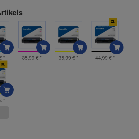
rtikels
XL
 €
*
35,99 €
*
35,99 €
*
44,99 €
*
XL
 €
*