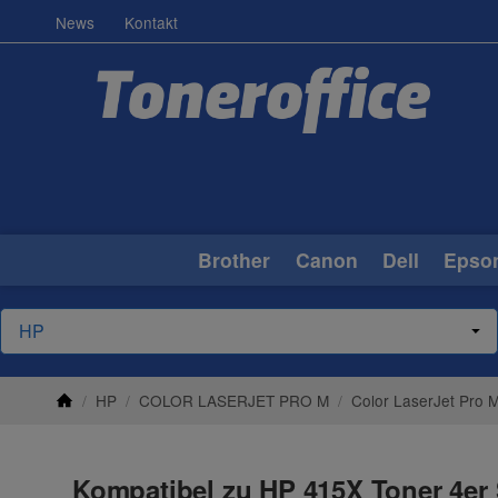
News
Kontakt
Brother
Canon
Dell
Epso
/
HP
/
COLOR LASERJET PRO M
/
Color LaserJet Pro
Kompatibel zu HP 415X Toner 4e