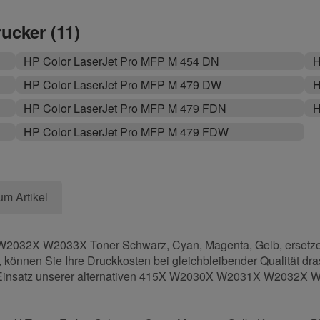
rucker (11)
HP Color LaserJet Pro MFP M 454 DN
H
HP Color LaserJet Pro MFP M 479 DW
H
HP Color LaserJet Pro MFP M 479 FDN
H
HP Color LaserJet Pro MFP M 479 FDW
um Artikel
032X W2033X Toner Schwarz, Cyan, Magenta, Gelb, ersetzen 
 können Sie Ihre Druckkosten bei gleichbleibender Qualität dra
er Einsatz unserer alternativen 415X W2030X W2031X W2032X W2