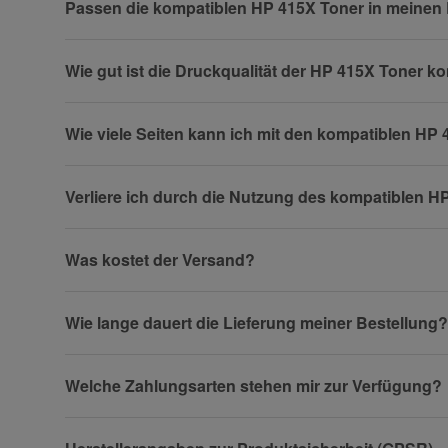
, 25.07.2023
Heike Plank
.
Passen die kompatiblen HP 415X Toner in meinen
Ihre Frage
Wie gut ist die Druckqualität der HP 415X Toner k
Wie viele Seiten kann ich mit den kompatiblen HP
Verliere ich durch die Nutzung des kompatiblen 
Was kostet der Versand?
Wie lange dauert die Lieferung meiner Bestellung?
(* = Pflichtfelder)
Datenschutzerklärung
Welche Zahlungsarten stehen mir zur Verfügung?