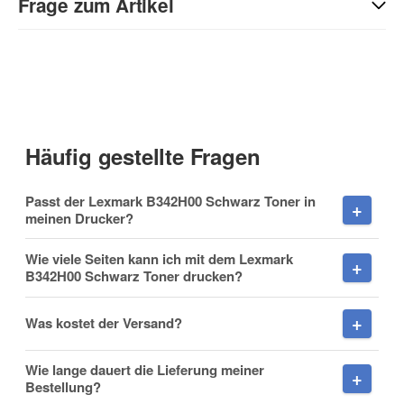
Sie Anderen bei der Kaufentscheidung:
Frage zum Artikel
Kontaktdaten
Anrede
Häufig gestellte Fragen
Vorname
Passt der Lexmark B342H00 Schwarz Toner in
meinen Drucker?
Wie viele Seiten kann ich mit dem Lexmark
B342H00 Schwarz Toner drucken?
Nachname
Was kostet der Versand?
Wie lange dauert die Lieferung meiner
Firma
Bestellung?