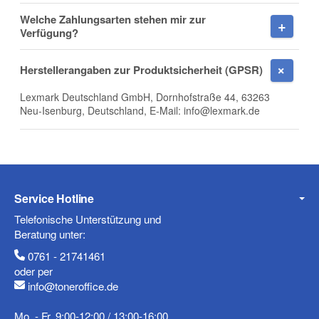
Welche Zahlungsarten stehen mir zur
Verfügung?
E-Mail
Herstellerangaben zur Produktsicherheit (GPSR)
Lexmark Deutschland GmbH, Dornhofstraße 44, 63263
Neu-Isenburg, Deutschland, E-Mail: info@lexmark.de
Telefon
Service Hotline
Mobiltelefon
Telefonische Unterstützung und
Beratung unter:
0761 - 21741461
oder per
info@toneroffice.de
Fax
Mo. - Fr. 9:00-12:00 / 13:00-16:00