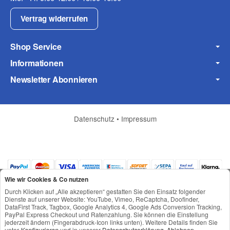
Vertrag widerrufen
Shop Service
Informationen
Frage zum Artikel
Newsletter Abonnieren
Ihre Frage
Datenschutz
•
Impressum
Wie wir Cookies & Co nutzen
Durch Klicken auf „Alle akzeptieren“ gestatten Sie den Einsatz folgender
Dienste auf unserer Website: YouTube, Vimeo, ReCaptcha, Doofinder,
DataFirst Track, Tagbox, Google Analytics 4, Google Ads Conversion Tracking,
PayPal Express Checkout und Ratenzahlung. Sie können die Einstellung
jederzeit ändern (Fingerabdruck-Icon links unten). Weitere Details finden Sie
*
Alle Preise inkl. gesetzlicher USt., zzgl.
Versand
unter
Konfigurieren
und in unserer
Datenschutzerklärung
.
Ablehnen