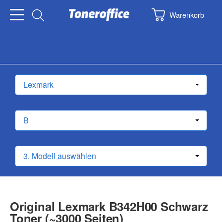
Warenkorb
Original Lexmark B342H00 Schwarz
Toner (~3000 Seiten)