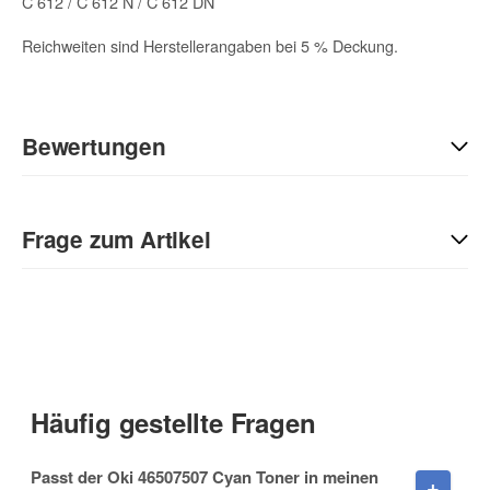
C 612 / C 612 N / C 612 DN
Reichweiten sind Herstellerangaben bei 5 % Deckung.
Bewertungen
Geben Sie die erste Bewertung für diesen Artikel ab und helfen
Sie Anderen bei der Kaufentscheidung:
Frage zum Artikel
Kontaktdaten
Anrede
Häufig gestellte Fragen
Vorname
Passt der Oki 46507507 Cyan Toner in meinen