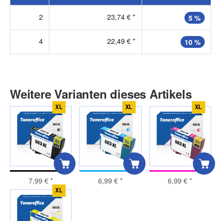
2
23,74 €
*
5 %
4
22,49 €
*
10 %
Weitere Varianten dieses Artikels
XL
XL
XL
7,99 €
*
6,99 €
*
6,99 €
*
XL