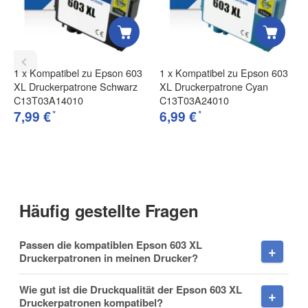
Wie funktionieren Bewertungen?
Nachname
Schnelle Lieferung
Produkt wurde schnell und korrekt zugelifert.
1
x
Kompatibel zu Epson 603
1
x
Kompatibel zu Epson 603
, 05.11.2020
XL Druckerpatrone Schwarz
XL Druckerpatrone Cyan
Mark
.
Firma
C13T03A14010
C13T03A24010
*
*
7,99 €
6,99 €
Sehr zügige Auftragsbearbeitung und
schneller Versand der Ware.
, 30.12.2020
Wie jedes Mal, eine super schnelle Lieferung
.
E-Mail
Häufig gestellte Fragen
Gute Qualität
Super Alternative zum teuren Original.
Passen die kompatiblen Epson 603 XL
Telefon
, 19.01.2022
Hasan O.
.
Druckerpatronen in meinen Drucker?
Wie gut ist die Druckqualität der Epson 603 XL
Druckerpatronen kompatibel?
Top Patronen