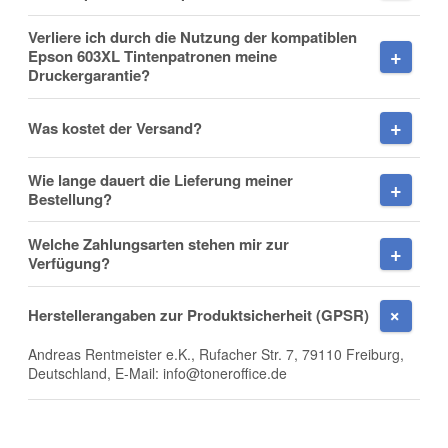
Mobiltelefon
Ich kaufe diese Patronen schon länger ein und muss
Verliere ich durch die Nutzung der kompatiblen
sagen, dass sie hier bei Toneroffice die beste Qualität und
Epson 603XL Tintenpatronen meine
einen top Preis anbieten!
Druckergarantie?
, 26.10.2022
Uwe K.
.
Was kostet der Versand?
Fax
Super Patronen!
Wie lange dauert die Lieferung meiner
Ich bin sehr zufrieden mit dieser Alternative zum Original.
Bestellung?
Super Preis, schnelle Lieferung und top Qualität.
Daumen Hoch!
Welche Zahlungsarten stehen mir zur
Verfügung?
, 09.11.2022
Lena Bauknecht
.
Frage zum Artikel
Herstellerangaben zur Produktsicherheit (GPSR)
Ihre Frage
Andreas Rentmeister e.K., Rufacher Str. 7, 79110 Freiburg,
Deutschland, E-Mail: info@toneroffice.de