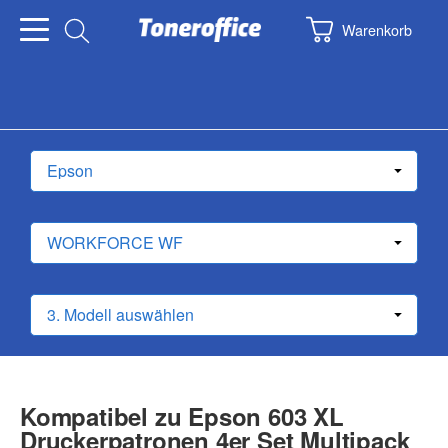
Warenkorb
Kompatibel zu Epson 603 XL
Druckerpatronen 4er Set Multipack