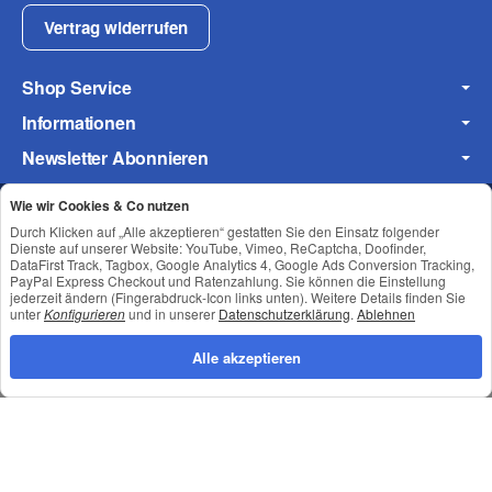
Vertrag widerrufen
Shop Service
Informationen
Newsletter Abonnieren
Wie wir Cookies & Co nutzen
Durch Klicken auf „Alle akzeptieren“ gestatten Sie den Einsatz folgender
Datenschutz
•
Impressum
Dienste auf unserer Website: YouTube, Vimeo, ReCaptcha, Doofinder,
DataFirst Track, Tagbox, Google Analytics 4, Google Ads Conversion Tracking,
PayPal Express Checkout und Ratenzahlung. Sie können die Einstellung
jederzeit ändern (Fingerabdruck-Icon links unten). Weitere Details finden Sie
unter
Konfigurieren
und in unserer
Datenschutzerklärung
.
Ablehnen
Alle akzeptieren
*
Alle Preise inkl. gesetzlicher USt., zzgl.
Versand