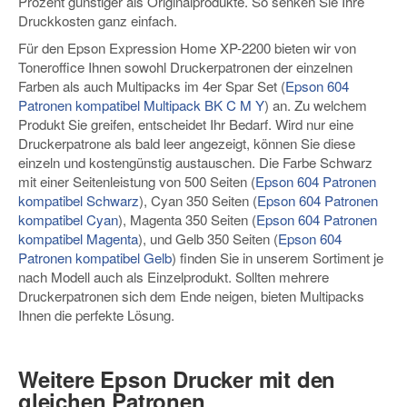
Prozent günstiger als Originalprodukte. So senken Sie Ihre
Druckkosten ganz einfach.
Für den Epson Expression Home XP-2200 bieten wir von
Toneroffice Ihnen sowohl Druckerpatronen der einzelnen
Farben als auch Multipacks im 4er Spar Set (
Epson 604
Patronen kompatibel Multipack BK C M Y
) an. Zu welchem
Produkt Sie greifen, entscheidet Ihr Bedarf. Wird nur eine
Druckerpatrone als bald leer angezeigt, können Sie diese
einzeln und kostengünstig austauschen. Die Farbe Schwarz
mit einer Seitenleistung von 500 Seiten (
Epson 604 Patronen
kompatibel Schwarz
), Cyan 350 Seiten (
Epson 604 Patronen
kompatibel Cyan
), Magenta 350 Seiten (
Epson 604 Patronen
kompatibel Magenta
), und Gelb 350 Seiten (
Epson 604
Patronen kompatibel Gelb
) finden Sie in unserem Sortiment je
nach Modell auch als Einzelprodukt. Sollten mehrere
Druckerpatronen sich dem Ende neigen, bieten Multipacks
Ihnen die perfekte Lösung.
Weitere Epson Drucker mit den
gleichen Patronen