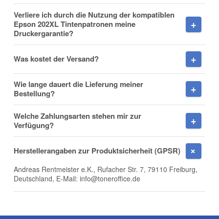
Verliere ich durch die Nutzung der kompatiblen
Epson 202XL Tintenpatronen meine
Kompatibel Epson Expression Premium XP-6000
Druckergarantie?
XP-6005 XP-6100 XP-6105 202 XL
Fax
Druckerpatronen Set
Was kostet der Versand?
Funtioniert gut und sehr schnelle Lieferung
, 13.01.2022
Sven
.
Wie lange dauert die Lieferung meiner
Bestellung?
Super Qualität!
Welche Zahlungsarten stehen mir zur
Verfügung?
Die schnelle Lieferung und die Qualität der Patronen hat
Frage zum Artikel
mich überzeugt!
Ihre Frage
, 26.10.2022
Herstellerangaben zur Produktsicherheit (GPSR)
Sebastian Groß
.
Andreas Rentmeister e.K., Rufacher Str. 7, 79110 Freiburg,
Deutschland, E-Mail: info@toneroffice.de
Adäquater Ersatz für teure Original-
Tintenpatronen
Meine erste Bestellung bei Toneroffice. Zunächst war ich
skeptisch. Die Tintenpatronen waren bereits am nächsten