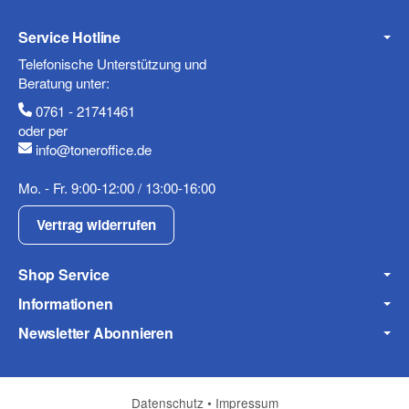
Tag eingetroffen. Bisher habe ich Schwarz und Photo-
Service Hotline
Schwarz gewechselt und der Drucker nimmt die
Tintenpatronen (nach einem Hinweis, dass es keine
Telefonische Unterstützung und
Original-Tintenpatronen sind) an. Wenn die restlichen drei
Beratung unter:
Tintenpatronen auch so problemlos funktionieren, habe ich
0761 - 21741461
eine neue Quelle für günstige Tintenpatronen :-)
oder per
(* = Pflichtfelder)
, 08.11.2023
Torsten Ziemke
.
info@toneroffice.de
Datenschutzerklärung
Mo. - Fr. 9:00-12:00 / 13:00-16:00
Frage abschicken
Vertrag widerrufen
Shop Service
Informationen
Newsletter Abonnieren
Datenschutz
•
Impressum