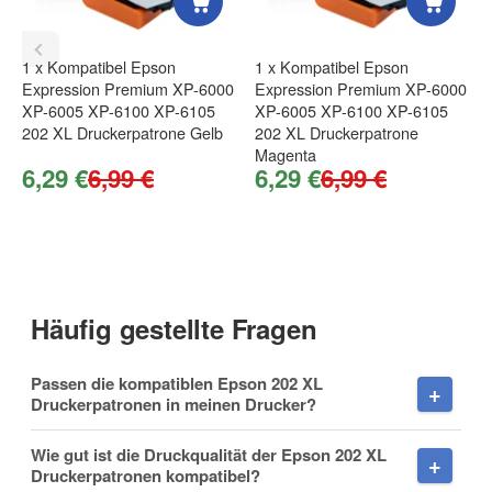
Das Produkt kam schnell an und funktioniert top ich
hatte davor mit anderen Anbietern immer Probleme
1
x
Kompatibel Epson
1
x
Kompatibel Epson
mit langen Lieferzeiten und Produkten die nicht
Expression Premium XP-6000
Expression Premium XP-6000
funktionieren jedoch hier beim toneroffice passiert
Firma
XP-6005 XP-6100 XP-6105
XP-6005 XP-6100 XP-6105
mir das nicht vielen dank für den super service
202 XL Druckerpatrone Gelb
202 XL Druckerpatrone
Sehr kompetentes Team
Magenta
6,29 €
6,99 €
6,29 €
6,99 €
, 10.08.2020
Marc
.
E-Mail
gute Ware
Schnelle Lieferung
, 24.04.2021
Mirre Karl - Heinz
.
Häufig gestellte Fragen
Telefon
Passen die kompatiblen Epson 202 XL
Tolles Set
Druckerpatronen in meinen Drucker?
Sehr preisgünstiges Set. Toll, dass man alle Farben gleich
durch eine Bestellung besitzt.
Wie gut ist die Druckqualität der Epson 202 XL
Mobiltelefon
Druckerpatronen kompatibel?
, 03.11.2021
F. Maier
.