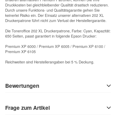
Druckkosten bei gleichbleibender Qualität drastisch reduzieren.
Durch unsere Funktions- und Qualitätsgarantie gehen Sie
keinerlei Risiko ein. Der Einsatz unserer alternativen 202 XL
Druckerpatrone führt nicht zum Verlust der Herstellergarantie.
Die Toneroffice 202 XL Druckerpatrone, Farbe: Cyan, Kapazität:
650 Seiten, passt garantiert in folgende Epson Drucker:
Premium XP 6000 / Premium XP 6005 / Premium XP 6100 /
Premium XP 6105
Reichweiten sind Herstellerangaben bei 5 % Deckung.
Bewertungen
Geben Sie die erste Bewertung für diesen Artikel ab und helfen
Sie Anderen bei der Kaufentscheidung:
Frage zum Artikel