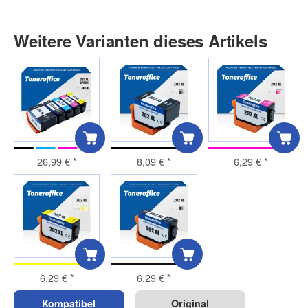
Weitere Varianten dieses Artikels
26,99 €
*
8,09 €
*
6,29 €
*
6,29 €
*
6,29 €
*
Kompatibel
Original