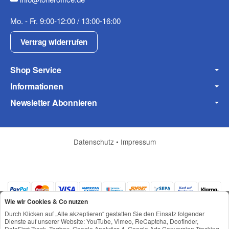
Mo. - Fr. 9:00-12:00 / 13:00-16:00
Vertrag widerrufen
Frage zum Artikel
Ihre Frage
Shop Service
Informationen
Newsletter Abonnieren
Datenschutz
•
Impressum
Wie wir Cookies & Co nutzen
Durch Klicken auf „Alle akzeptieren“ gestatten Sie den Einsatz folgender
Dienste auf unserer Website: YouTube, Vimeo, ReCaptcha, Doofinder,
(* = Pflichtfelder)
DataFirst Track, Tagbox, Google Analytics 4, Google Ads Conversion Tracking,