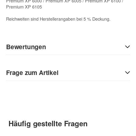
Premium XP 6000 / Premium XP 6005 / Premium XP 6100 /
Premium XP 6105
Reichweiten sind Herstellerangaben bei 5 % Deckung.
Bewertungen
Geben Sie die erste Bewertung für diesen Artikel ab und helfen
Sie Anderen bei der Kaufentscheidung:
Frage zum Artikel
Kontaktdaten
Anrede
Häufig gestellte Fragen
Vorname