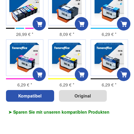
26,99 €
*
8,09 €
*
6,29 €
*
6,29 €
*
6,29 €
*
6,29 €
*
Kompatibel
Original
➤ Sparen Sie mit unseren kompatiblen Produkten