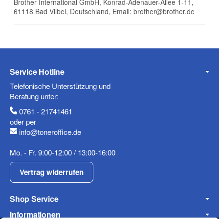
Brother International GmbH, Konrad-Adenauer-Allee 1-11,
61118 Bad Vilbel, Deutschland, Email: brother@brother.de
Telefon
Service Hotline
Mobiltelefon
Telefonische Unterstützung und
Beratung unter:
0761 - 21741461
oder per
info@toneroffice.de
Fax
Mo. - Fr. 9:00-12:00 / 13:00-16:00
Vertrag widerrufen
Shop Service
Informationen