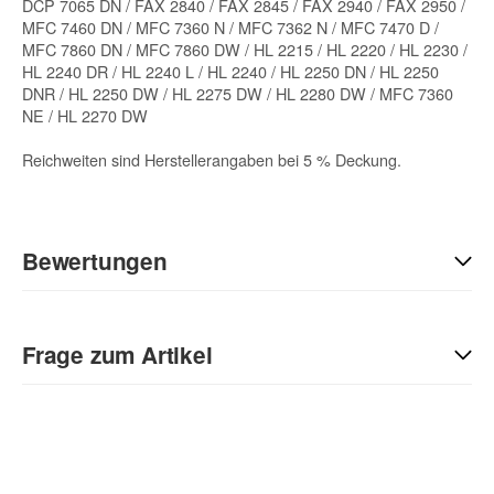
DCP 7065 DN / FAX 2840 / FAX 2845 / FAX 2940 / FAX 2950 /
MFC 7460 DN / MFC 7360 N / MFC 7362 N / MFC 7470 D /
MFC 7860 DN / MFC 7860 DW / HL 2215 / HL 2220 / HL 2230 /
HL 2240 DR / HL 2240 L / HL 2240 / HL 2250 DN / HL 2250
DNR / HL 2250 DW / HL 2275 DW / HL 2280 DW / MFC 7360
NE / HL 2270 DW
Reichweiten sind Herstellerangaben bei 5 % Deckung.
Bewertungen
Geben Sie die erste Bewertung für diesen Artikel ab und helfen
Sie Anderen bei der Kaufentscheidung:
Frage zum Artikel
Kontaktdaten
Anrede