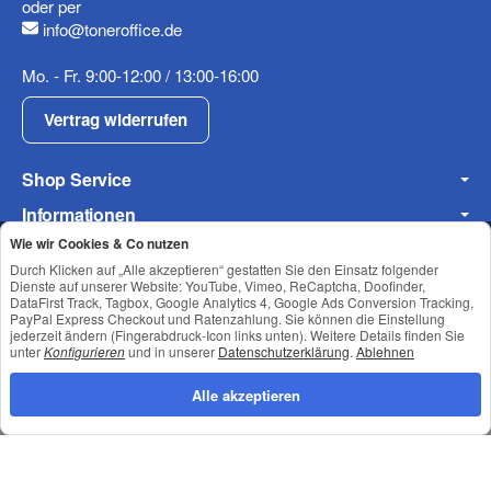
oder per
info@toneroffice.de
Mo. - Fr. 9:00-12:00 / 13:00-16:00
Vertrag widerrufen
Shop Service
Informationen
Wie wir Cookies & Co nutzen
Newsletter Abonnieren
Durch Klicken auf „Alle akzeptieren“ gestatten Sie den Einsatz folgender
Dienste auf unserer Website: YouTube, Vimeo, ReCaptcha, Doofinder,
DataFirst Track, Tagbox, Google Analytics 4, Google Ads Conversion Tracking,
PayPal Express Checkout und Ratenzahlung. Sie können die Einstellung
Datenschutz
•
Impressum
jederzeit ändern (Fingerabdruck-Icon links unten). Weitere Details finden Sie
unter
Konfigurieren
und in unserer
Datenschutzerklärung
.
Ablehnen
Alle akzeptieren