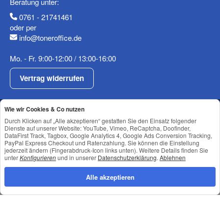
Beratung unter:
0761 - 21741461
oder per
info@toneroffice.de
Mo. - Fr. 9:00-12:00 / 13:00-16:00
Vertrag widerrufen
Shop Service
Wie wir Cookies & Co nutzen
Informationen
Durch Klicken auf „Alle akzeptieren“ gestatten Sie den Einsatz folgender
Dienste auf unserer Website: YouTube, Vimeo, ReCaptcha, Doofinder,
Newsletter Abonnieren
DataFirst Track, Tagbox, Google Analytics 4, Google Ads Conversion Tracking,
PayPal Express Checkout und Ratenzahlung. Sie können die Einstellung
jederzeit ändern (Fingerabdruck-Icon links unten). Weitere Details finden Sie
unter
Konfigurieren
und in unserer
Datenschutzerklärung
.
Ablehnen
Datenschutz
•
Impressum
Alle akzeptieren