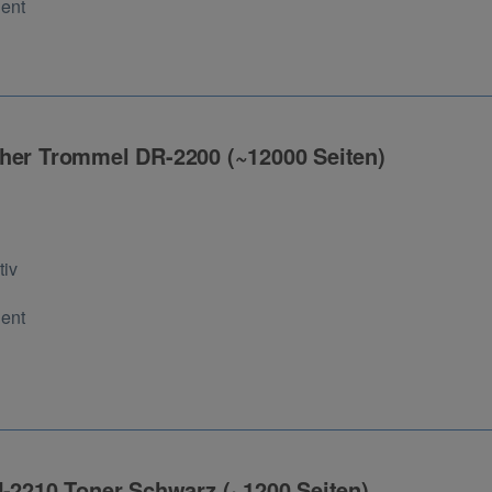
Cent
her Trommel DR-2200 (~12000 Seiten)
ng
tiv
Cent
N-2210 Toner Schwarz (~1200 Seiten)