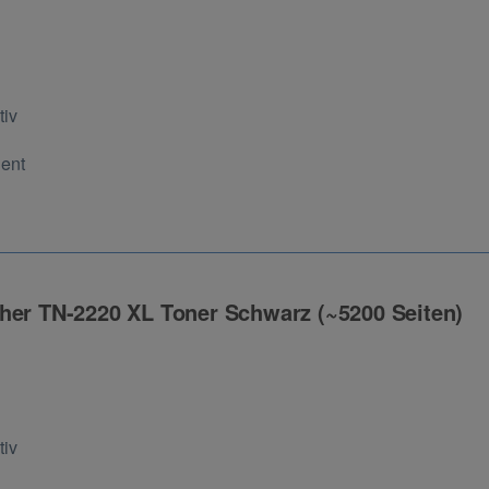
ng
tiv
Cent
her TN-2220 XL Toner Schwarz (~5200 Seiten)
ng
tiv