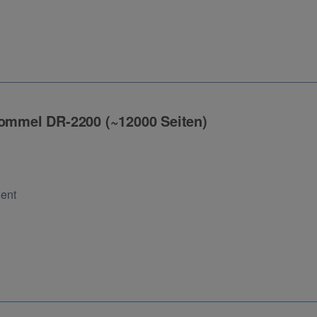
rommel DR-2200 (~12000 Seiten)
ng
Cent