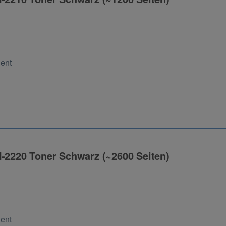
ng
Cent
N-2220 Toner Schwarz (~2600 Seiten)
ng
Cent