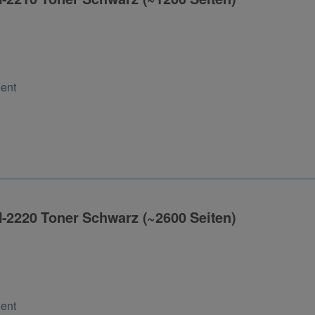
ng
Cent
N-2220 Toner Schwarz (~2600 Seiten)
ng
Cent