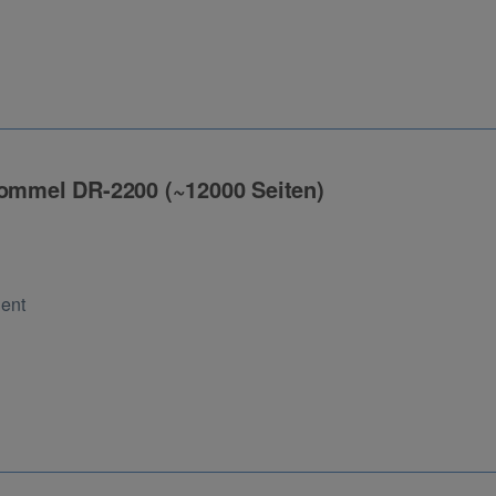
rommel DR-2200 (~12000 Seiten)
ng
Cent