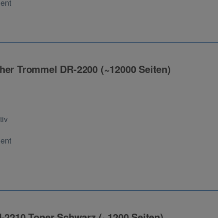
Cent
her Trommel DR-2200 (~12000 Seiten)
ng
tiv
Cent
N-2210 Toner Schwarz (~1200 Seiten)