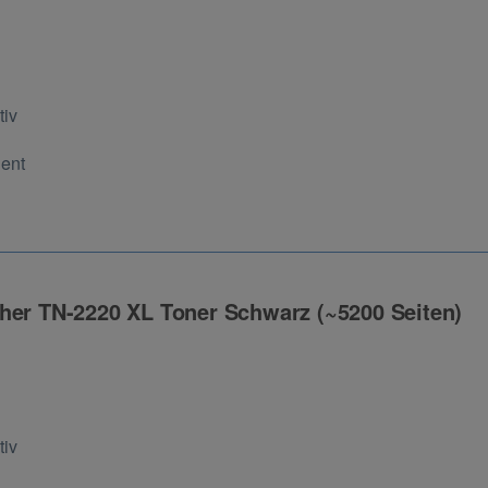
ng
tiv
Cent
her TN-2220 XL Toner Schwarz (~5200 Seiten)
ng
tiv