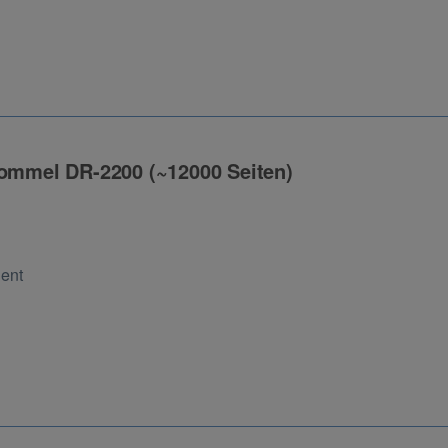
rommel DR-2200 (~12000 Seiten)
ng
Cent