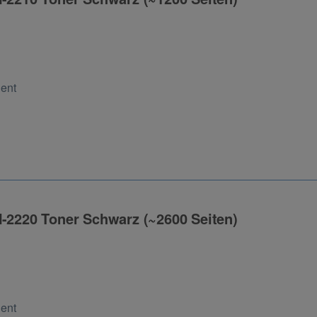
ng
Cent
N-2220 Toner Schwarz (~2600 Seiten)
ng
Cent