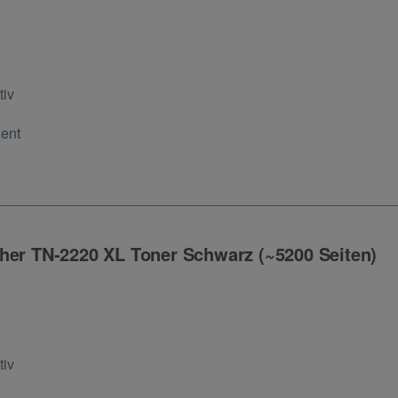
ng
tiv
Cent
her TN-2220 XL Toner Schwarz (~5200 Seiten)
ng
tiv