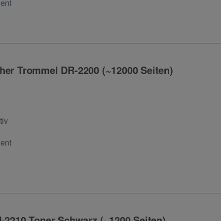
Cent
her Trommel DR-2200 (~12000 Seiten)
ng
tiv
Cent
N-2210 Toner Schwarz (~1200 Seiten)