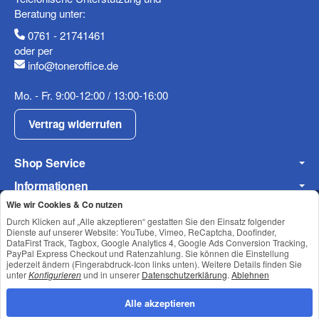
Beratung unter:
0761 - 21741461
oder per
info@toneroffice.de
(* = Pflichtfelder)
Mo. - Fr. 9:00-12:00 / 13:00-16:00
Datenschutzerklärung
Vertrag widerrufen
Frage abschicken
Shop Service
Informationen
Wie wir Cookies & Co nutzen
Newsletter Abonnieren
Durch Klicken auf „Alle akzeptieren“ gestatten Sie den Einsatz folgender
Dienste auf unserer Website: YouTube, Vimeo, ReCaptcha, Doofinder,
DataFirst Track, Tagbox, Google Analytics 4, Google Ads Conversion Tracking,
PayPal Express Checkout und Ratenzahlung. Sie können die Einstellung
Datenschutz
•
Impressum
jederzeit ändern (Fingerabdruck-Icon links unten). Weitere Details finden Sie
unter
Konfigurieren
und in unserer
Datenschutzerklärung
.
Ablehnen
Alle akzeptieren