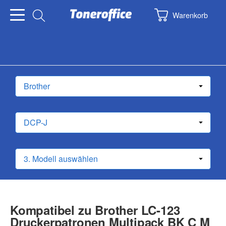
Warenkorb
Kompatibel zu Brother LC-123
Druckerpatronen Multipack BK C M