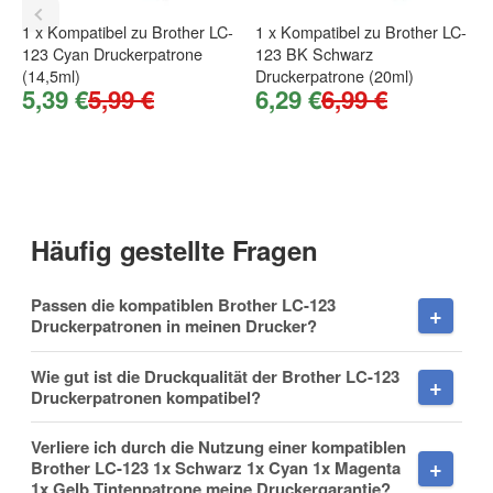
1
x
Kompatibel zu Brother LC-
1
x
Kompatibel zu Brother LC-
123 Cyan Druckerpatrone
123 BK Schwarz
Firma
(14,5ml)
Druckerpatrone (20ml)
5,39 €
5,99 €
6,29 €
6,99 €
E-Mail
Häufig gestellte Fragen
Passen die kompatiblen Brother LC-123
Telefon
Druckerpatronen in meinen Drucker?
Wie gut ist die Druckqualität der Brother LC-123
Druckerpatronen kompatibel?
Mobiltelefon
Verliere ich durch die Nutzung einer kompatiblen
Brother LC-123 1x Schwarz 1x Cyan 1x Magenta
1x Gelb Tintenpatrone meine Druckergarantie?