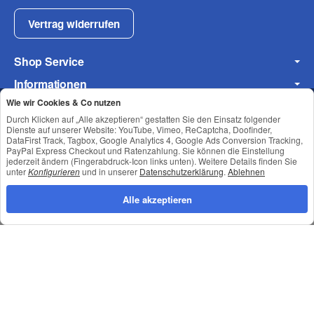
Vertrag widerrufen
Shop Service
Informationen
Wie wir Cookies & Co nutzen
Newsletter Abonnieren
Durch Klicken auf „Alle akzeptieren“ gestatten Sie den Einsatz folgender
Dienste auf unserer Website: YouTube, Vimeo, ReCaptcha, Doofinder,
DataFirst Track, Tagbox, Google Analytics 4, Google Ads Conversion Tracking,
PayPal Express Checkout und Ratenzahlung. Sie können die Einstellung
Datenschutz
•
Impressum
jederzeit ändern (Fingerabdruck-Icon links unten). Weitere Details finden Sie
unter
Konfigurieren
und in unserer
Datenschutzerklärung
.
Ablehnen
Alle akzeptieren
*
Alle Preise inkl. gesetzlicher USt., zzgl.
Versand