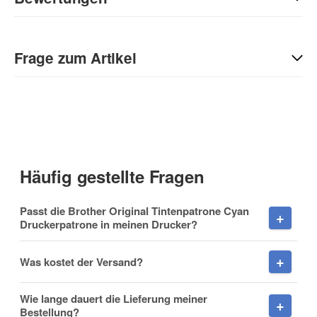
Geben Sie die erste Bewertung für diesen Artikel ab und helfen
Sie Anderen bei der Kaufentscheidung:
Frage zum Artikel
Kontaktdaten
Anrede
Häufig gestellte Fragen
Vorname
Passt die Brother Original Tintenpatrone Cyan
Druckerpatrone in meinen Drucker?
Was kostet der Versand?
Nachname
Wie lange dauert die Lieferung meiner
Bestellung?