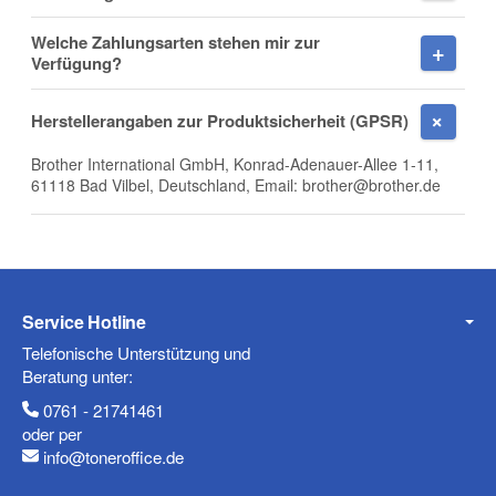
Welche Zahlungsarten stehen mir zur
Firma
Verfügung?
Herstellerangaben zur Produktsicherheit (GPSR)
Brother International GmbH, Konrad-Adenauer-Allee 1-11,
E-Mail
61118 Bad Vilbel, Deutschland, Email: brother@brother.de
Telefon
Service Hotline
Telefonische Unterstützung und
Beratung unter:
0761 - 21741461
Mobiltelefon
oder per
info@toneroffice.de