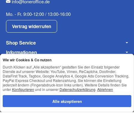
info@toneroffice.de
Mo. - Fr. 9:00-12:00 / 13:00-16:00
Vertrag widerrufen
Frage zum Artikel
Ihre Frage
Shop Service
Informationen
Wie wir Cookies & Co nutzen
Newsletter Abonnieren
Durch Klicken auf „Alle akzeptieren“ gestatten Sie den Einsatz folgender
Dienste auf unserer Website: YouTube, Vimeo, ReCaptcha, Doofinder,
DataFirst Track, Tagbox, Google Analytics 4, Google Ads Conversion Tracking,
PayPal Express Checkout und Ratenzahlung. Sie können die Einstellung
Datenschutz
•
Impressum
jederzeit ändern (Fingerabdruck-Icon links unten). Weitere Details finden Sie
unter
Konfigurieren
und in unserer
Datenschutzerklärung
.
Ablehnen
Alle akzeptieren
(* = Pflichtfelder)