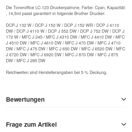
Die Toneroffice LC-123 Druckerpatrone, Farbe: Cyan, Kapazität:
, 14,5ml passt garantiert in folgende Brother Drucker:
DCP-J 132 W / DCP J 152 W / DCP J 152 WR / DCP J 4110
DW / DCP J 4110 W / DCP J 552 DW / DCP J 752 DW / DCP J
172 W / MFC J 245 / MFC J 4310 DW / MFC J 4410 DW / MFC
J 4510 DW / MFC J 4610 DW / MFC J 470 DW / MFC J 4710
DW / MFC J 475 DW / MFC J 650 DW / MFC J 6520 DW / MFC
J 6720 DW / MFC J 6920 DW / MFC J 870 DW / MFC J 875
DW / MFC J 285 DW
Reichweiten sind Herstellerangaben bei 5 % Deckung.
Bewertungen
Geben Sie die erste Bewertung für diesen Artikel ab und helfen
Sie Anderen bei der Kaufentscheidung:
Frage zum Artikel