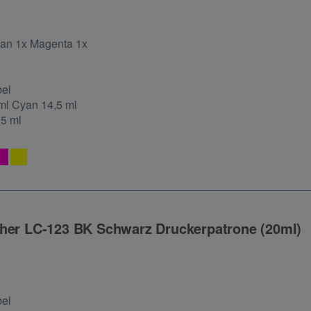
ng
an 1x Magenta 1x
bel
ml Cyan 14,5 ml
,5 ml
ther LC-123 BK Schwarz Druckerpatrone (20ml)
ng
bel