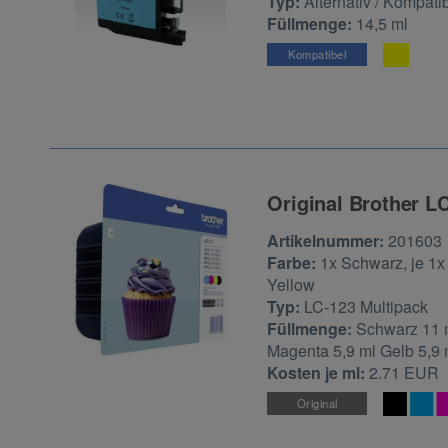
Typ:
Alternativ / Kompati
Füllmenge:
14,5 ml
Kompatibel
Original Brother L
Zur Artikelbewertu
Artikelnummer:
201603
Farbe:
1x Schwarz, je 1
Yellow
Typ:
LC-123 Multipack
Füllmenge:
Schwarz 11 
Magenta 5,9 ml Gelb 5,9 
Kosten je ml:
2.71 EUR
Original