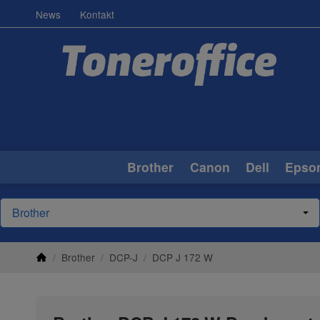
News
Kontakt
Brother
Canon
Dell
Epso
/
Brother
/
DCP-J
/
DCP J 172 W