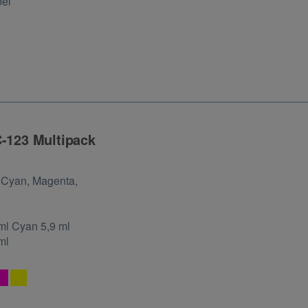
bel
C-123 Multipack
ng
x Cyan, Magenta,
ml Cyan 5,9 ml
ml