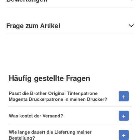
Geben Sie die erste Bewertung für diesen Artikel ab und helfen
Sie Anderen bei der Kaufentscheidung:
Frage zum Artikel
Kontaktdaten
Anrede
Häufig gestellte Fragen
Vorname
Passt die Brother Original Tintenpatrone
Magenta Druckerpatrone in meinen Drucker?
Was kostet der Versand?
Nachname
Wie lange dauert die Lieferung meiner
Bestellung?