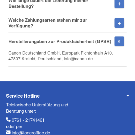
Wie lange dauert die Lieferung meiner
Bestellung?
Welche Zahlungsarten stehen mir zur
Firma
Verfügung?
Herstellerangaben zur Produktsicherheit (GPSR)
Canon Deutschland GmbH, Europark Fichtenhain A10.
E-Mail
47807 Krefeld, Deutschland, info@canon.de
Telefon
Service Hotline
Telefonische Unterstützung und
Beratung unter:
0761 - 21741461
Mobiltelefon
oder per
info@toneroffice.de