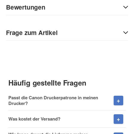
Bewertungen
Geben Sie die erste Bewertung für diesen Artikel ab und helfen
Sie Anderen bei der Kaufentscheidung:
Frage zum Artikel
Kontaktdaten
Anrede
Häufig gestellte Fragen
Vorname
Passt die Canon Druckerpatrone in meinen
Drucker?
Was kostet der Versand?
Nachname