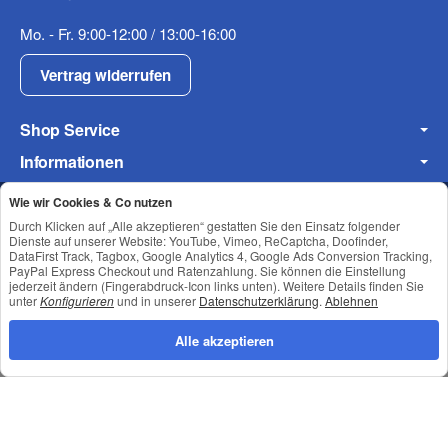
Mo. - Fr. 9:00-12:00 / 13:00-16:00
Fax
Vertrag widerrufen
Shop Service
Informationen
Newsletter Abonnieren
Wie wir Cookies & Co nutzen
Durch Klicken auf „Alle akzeptieren“ gestatten Sie den Einsatz folgender
Dienste auf unserer Website: YouTube, Vimeo, ReCaptcha, Doofinder,
Frage zum Artikel
DataFirst Track, Tagbox, Google Analytics 4, Google Ads Conversion Tracking,
Ihre Frage
Datenschutz
•
Impressum
PayPal Express Checkout und Ratenzahlung. Sie können die Einstellung
jederzeit ändern (Fingerabdruck-Icon links unten). Weitere Details finden Sie
unter
Konfigurieren
und in unserer
Datenschutzerklärung
.
Ablehnen
Alle akzeptieren