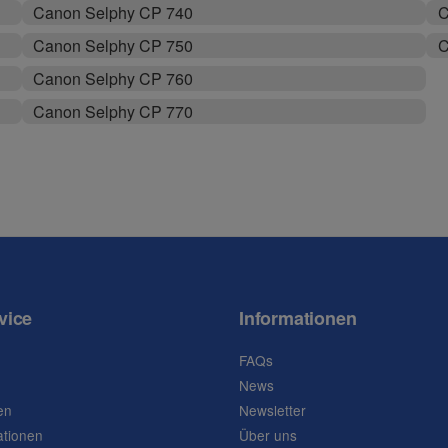
Canon Selphy CP 740
C
Canon Selphy CP 750
C
Canon Selphy CP 760
Canon Selphy CP 770
vice
Informationen
FAQs
News
en
Newsletter
ationen
Über uns