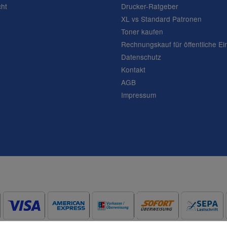
cht
Drucker-Ratgeber
XL vs Standard Patronen
Toner kaufen
Rechnungskauf für öffentliche Ei
Datenschutz
Kontakt
AGB
Impressum