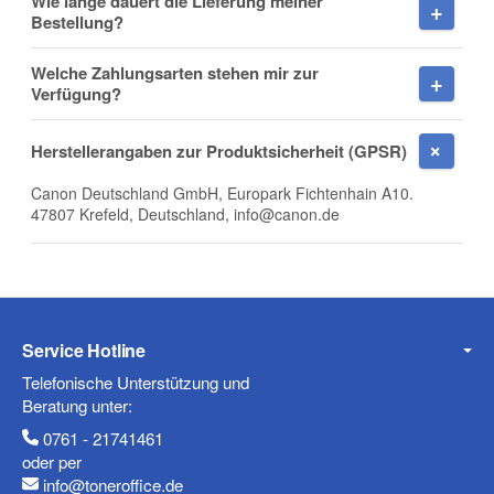
Wie lange dauert die Lieferung meiner
Bestellung?
Welche Zahlungsarten stehen mir zur
Firma
Verfügung?
Herstellerangaben zur Produktsicherheit (GPSR)
Canon Deutschland GmbH, Europark Fichtenhain A10.
E-Mail
47807 Krefeld, Deutschland, info@canon.de
Telefon
Service Hotline
Telefonische Unterstützung und
Beratung unter:
0761 - 21741461
Mobiltelefon
oder per
info@toneroffice.de