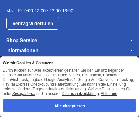
Mo. - Fr. 9:00-12:00 / 13:00-16:00
Fax
Vertrag widerrufen
Shop Service
Informationen
Newsletter Abonnieren
Wie wir Cookies & Co nutzen
Durch Klicken auf „Alle akzeptieren“ gestatten Sie den Einsatz folgender
Dienste auf unserer Website: YouTube, Vimeo, ReCaptcha, Doofinder,
Frage zum Artikel
DataFirst Track, Tagbox, Google Analytics 4, Google Ads Conversion Tracking,
Ihre Frage
Datenschutz
•
Impressum
PayPal Express Checkout und Ratenzahlung. Sie können die Einstellung
jederzeit ändern (Fingerabdruck-Icon links unten). Weitere Details finden Sie
unter
Konfigurieren
und in unserer
Datenschutzerklärung
.
Ablehnen
Alle akzeptieren