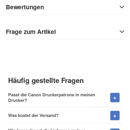
Bewertungen
Geben Sie die erste Bewertung für diesen Artikel ab und helfen
Sie Anderen bei der Kaufentscheidung:
Frage zum Artikel
Kontaktdaten
Anrede
Häufig gestellte Fragen
Vorname
Passt die Canon Druckerpatrone in meinen
Drucker?
Was kostet der Versand?
Nachname