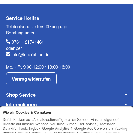
Service Hotline
Telefonische Unterstützung und
Beratung unter:
0761 - 21741461
oder per
info@toneroffice.de
Mo. - Fr. 9:00-12:00 / 13:00-16:00
Vertrag widerrufen
Shop Service
Informationen
Wie wir Cookies & Co nutzen
Newsletter Abonnieren
Durch Klicken auf „Alle akzeptieren“ gestatten Sie den Einsatz folgender
Dienste auf unserer Website: YouTube, Vimeo, ReCaptcha, Doofinder,
DataFirst Track, Tagbox, Google Analytics 4, Google Ads Conversion Tracking,
PayPal Express Checkout und Ratenzahlung. Sie können die Einstellung