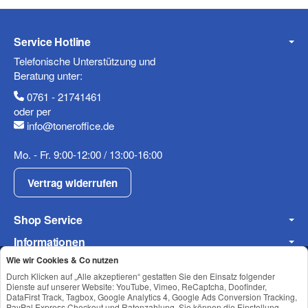
Service Hotline
Telefonische Unterstützung und
Beratung unter:
0761 - 21741461
oder per
info@toneroffice.de
Mo. - Fr. 9:00-12:00 / 13:00-16:00
Vertrag widerrufen
Shop Service
Informationen
Wie wir Cookies & Co nutzen
Newsletter Abonnieren
Durch Klicken auf „Alle akzeptieren“ gestatten Sie den Einsatz folgender
Dienste auf unserer Website: YouTube, Vimeo, ReCaptcha, Doofinder,
DataFirst Track, Tagbox, Google Analytics 4, Google Ads Conversion Tracking,
PayPal Express Checkout und Ratenzahlung. Sie können die Einstellung