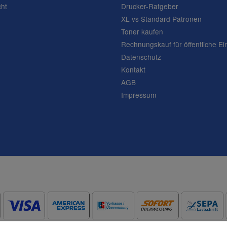
cht
Drucker-Ratgeber
XL vs Standard Patronen
Toner kaufen
Rechnungskauf für öffentliche Ei
Datenschutz
Kontakt
AGB
Impressum