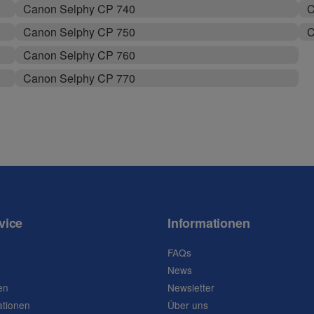
Canon Selphy CP 740
C
Canon Selphy CP 750
C
Canon Selphy CP 760
Canon Selphy CP 770
vice
Informationen
FAQs
News
en
Newsletter
ationen
Über uns