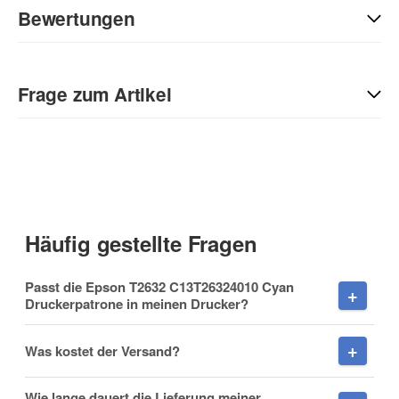
Bewertungen
Geben Sie die erste Bewertung für diesen Artikel ab und helfen
Sie Anderen bei der Kaufentscheidung:
Frage zum Artikel
Kontaktdaten
Anrede
Häufig gestellte Fragen
Vorname
Passt die Epson T2632 C13T26324010 Cyan
Druckerpatrone in meinen Drucker?
Was kostet der Versand?
Nachname
Wie lange dauert die Lieferung meiner