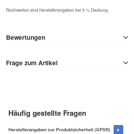
Reichweiten sind Herstellerangaben bei 5 % Deckung.
Bewertungen
Geben Sie die erste Bewertung für diesen Artikel ab und helfen
Sie Anderen bei der Kaufentscheidung:
Frage zum Artikel
Kontaktdaten
Anrede
Häufig gestellte Fragen
Vorname
Herstellerangaben zur Produktsicherheit (GPSR)