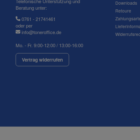
Telefonische Unterstützung und
Downloads
Beratung unter:
Retoure
Zahlungsart
0761 - 21741461
Fax
oder per
Lieferinform
info@toneroffice.de
Widerrufsre
Mo. - Fr. 9:00-12:00 / 13:00-16:00
Vertrag widerrufen
Frage zum Artikel
Ihre Frage