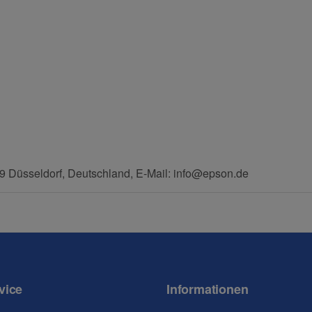
und helfen Sie Anderen bei der Kaufentscheidung:
Nachname
 Düsseldorf, Deutschland, E-Mail: info@epson.de
E-Mail
Mobiltelefon
vice
Informationen