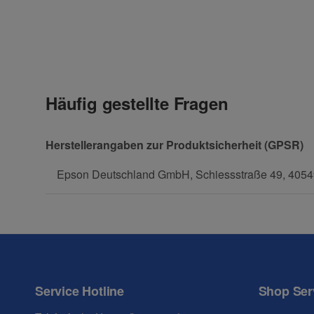
Kontaktdaten
Geben Sie die erste Bewertung für diesen Artikel ab 
Anrede
Häufig gestellte Fragen
Vorname
Herstellerangaben zur Produktsicherheit (GPSR)
Epson Deutschland GmbH, Schiessstraße 49, 40549
Firma
Telefon
Service Hotline
Shop Ser