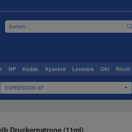
n
HP
Kodak
Kyocera
Lexmark
Oki
Ricoh
lb Druckerpatrone (11ml)