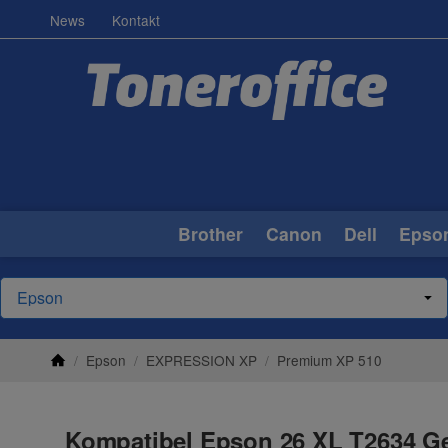
News
Kontakt
Brother
Canon
Dell
Epso
/
Epson
/
EXPRESSION XP
/
Premium XP 510
Kompatibel Epson 26 XL T2634 Ge