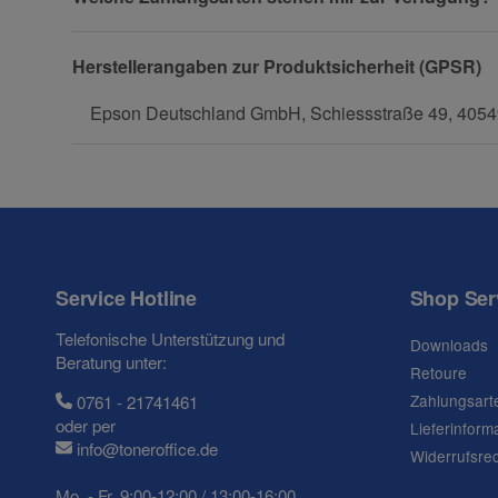
Telefon
Herstellerangaben zur Produktsicherheit (GPSR)
Epson Deutschland GmbH, Schiessstraße 49, 40549
Fax
Service Hotline
Shop Ser
Frage zum Artikel
Telefonische Unterstützung und
Downloads
Ihre Frage
Beratung unter:
Retoure
Zahlungsart
0761 - 21741461
oder per
Lieferinform
info@toneroffice.de
Widerrufsre
Mo. - Fr. 9:00-12:00 / 13:00-16:00