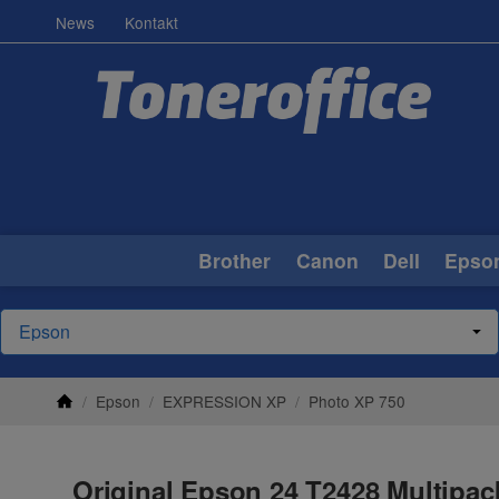
News
Kontakt
Brother
Canon
Dell
Epso
/
Epson
/
EXPRESSION XP
/
Photo XP 750
Original Epson 24 T2428 Multipa