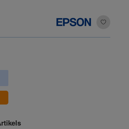
b
rtikels