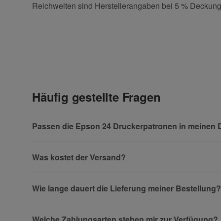
Reichweiten sind Herstellerangaben bei 5 % Deckung
Kontaktdaten
Geben Sie die erste Bewertung für diesen Artikel ab 
Anrede
Häufig gestellte Fragen
Vorname
Passen die Epson 24 Druckerpatronen in meinen 
Was kostet der Versand?
Firma
Wie lange dauert die Lieferung meiner Bestellung?
Welche Zahlungsarten stehen mir zur Verfügung?