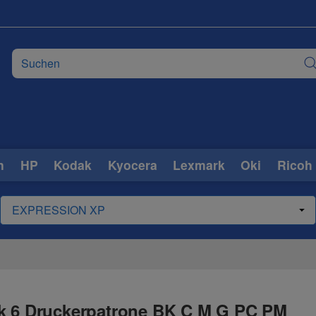
n
HP
Kodak
Kyocera
Lexmark
Oki
Ricoh
ck 6 Druckerpatrone BK C M G PC PM