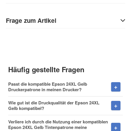
Geben Sie die erste Bewertung für diesen Artikel ab und helfen
Sie Anderen bei der Kaufentscheidung:
Frage zum Artikel
Kontaktdaten
Anrede
Häufig gestellte Fragen
Vorname
Passt die kompatible Epson 24XL Gelb
Druckerpatrone in meinen Drucker?
Wie gut ist die Druckqualität der Epson 24XL
Gelb kompatibel?
Nachname
Verliere ich durch die Nutzung einer kompatiblen
Epson 24XL Gelb Tintenpatrone meine