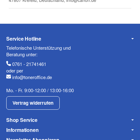
47807 Krefeld, Deutschland, info@canon.de
Telefon
Service Hotline
Mobiltelefon
Telefonische Unterstützung und
Beratung unter:
0761 - 21741461
oder per
info@toneroffice.de
Fax
Mo. - Fr. 9:00-12:00 / 13:00-16:00
Vertrag widerrufen
Shop Service
Informationen
Frage zum Artikel
Newsletter Abonnieren