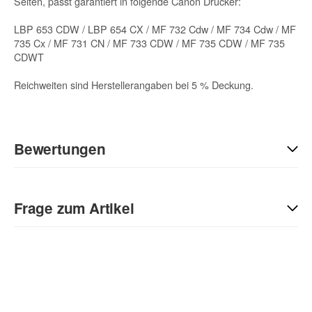
Seiten, passt garantiert in folgende Canon Drucker:
LBP 653 CDW / LBP 654 CX / MF 732 Cdw / MF 734 Cdw / MF
735 Cx / MF 731 CN / MF 733 CDW / MF 735 CDW / MF 735
CDWT
Reichweiten sind Herstellerangaben bei 5 % Deckung.
Bewertungen
Geben Sie die erste Bewertung für diesen Artikel ab und helfen
Sie Anderen bei der Kaufentscheidung:
Frage zum Artikel
Kontaktdaten
Anrede