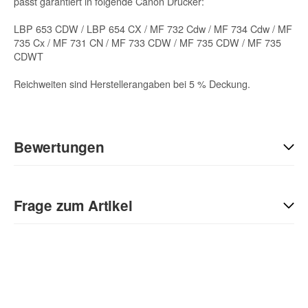
passt garantiert in folgende Canon Drucker:
LBP 653 CDW / LBP 654 CX / MF 732 Cdw / MF 734 Cdw / MF
735 Cx / MF 731 CN / MF 733 CDW / MF 735 CDW / MF 735
CDWT
Reichweiten sind Herstellerangaben bei 5 % Deckung.
Bewertungen
Geben Sie die erste Bewertung für diesen Artikel ab und helfen
Sie Anderen bei der Kaufentscheidung:
Frage zum Artikel
Kontaktdaten
Anrede