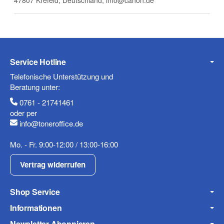
47807 Krefeld, Deutschland, info@canon.de
Telefon
Service Hotline
Mobiltelefon
Telefonische Unterstützung und
Beratung unter:
0761 - 21741461
oder per
info@toneroffice.de
Fax
Mo. - Fr. 9:00-12:00 / 13:00-16:00
Vertrag widerrufen
Shop Service
Informationen
Frage zum Artikel
Newsletter Abonnieren