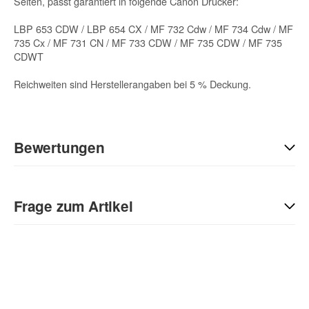
Seiten, passt garantiert in folgende Canon Drucker:
LBP 653 CDW / LBP 654 CX / MF 732 Cdw / MF 734 Cdw / MF
735 Cx / MF 731 CN / MF 733 CDW / MF 735 CDW / MF 735
CDWT
Reichweiten sind Herstellerangaben bei 5 % Deckung.
Bewertungen
Geben Sie die erste Bewertung für diesen Artikel ab und helfen
Sie Anderen bei der Kaufentscheidung:
Frage zum Artikel
Kontaktdaten
Anrede