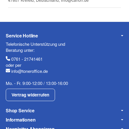
47807 Krefeld, Deutschland, info@canon.de
Telefon
Service Hotline
Mobiltelefon
Telefonische Unterstützung und
Beratung unter:
0761 - 21741461
oder per
info@toneroffice.de
Fax
Mo. - Fr. 9:00-12:00 / 13:00-16:00
Vertrag widerrufen
Shop Service
Informationen
Frage zum Artikel
Newsletter Abonnieren