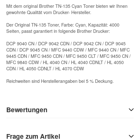
Mit dem original Brother TN-135 Cyan Toner bieten wir Ihnen
gewohnte Qualität vom Drucker- Hersteller.
Der Original TN-135 Toner, Farbe: Cyan, Kapazität: 4000
Seiten, passt garantiert in folgende Brother Drucker:
DCP 9040 CN / DCP 9042 CDN / DCP 9042 CN / DCP 9045
CDN / DCP 9045 CN / MFC 9440 CDW / MFC 9440 CN / MFC
9445 CDN / MFC 9450 CDN / MFC 9450 CLT / MFC 9450 CN /
MFC 9840 CDW / HL 4040 CN / HL 4040 CDNLT / HL 4050
CDN / HL 4050 CDNLT / HL 4070 CDW
Reichweiten sind Herstellerangaben bei 5 % Deckung.
Bewertungen
Geben Sie die erste Bewertung für diesen Artikel ab und helfen
Sie Anderen bei der Kaufentscheidung:
Frage zum Artikel