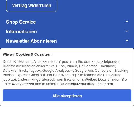
Vertrag widerrufen
Shop Service
Informationen
Frage zum Artikel
Newsletter Abonnieren
Ihre Frage
Wie wir Cookies & Co nutzen
Durch Klicken auf „Alle akzeptieren“ gestatten Sie den Einsatz folgender
Datenschutz
•
Impressum
Dienste auf unserer Website: YouTube, Vimeo, ReCaptcha, Doofinder,
DataFirst Track, Tagbox, Google Analytics 4, Google Ads Conversion Tracking,
PayPal Express Checkout und Ratenzahlung. Sie können die Einstellung
jederzeit ändern (Fingerabdruck-Icon links unten). Weitere Details finden Sie
unter
Konfigurieren
und in unserer
Datenschutzerklärung
.
Ablehnen
Alle akzeptieren
*
Alle Preise inkl. gesetzlicher USt., zzgl.
Versand
© © Toneroffice.de